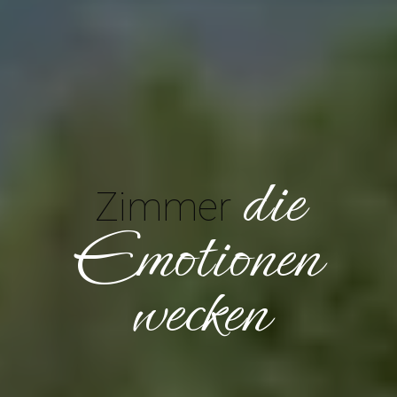
die
Zimmer
Emotionen
wecken