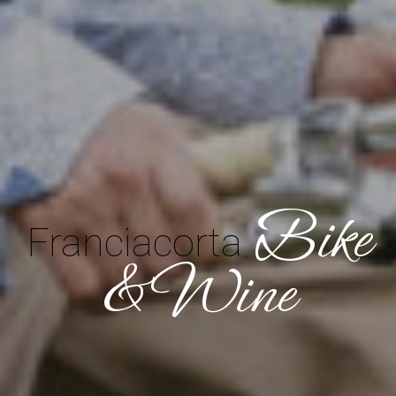
Bike
Franciacorta
& Wine