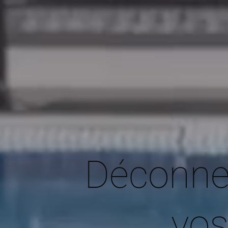
Déconnec
vos