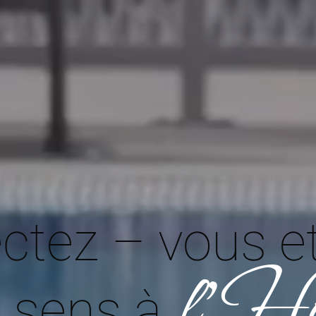
tez – vous et 
l'Hô
 sens à