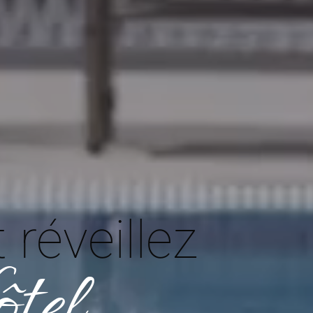
réveillez
tel