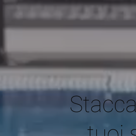
Stacca 
tuoi 