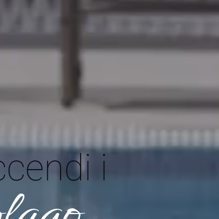
ccendi i
lago