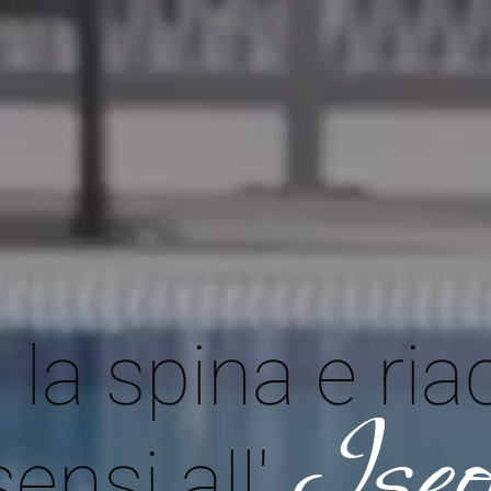
la spina e ria
Iseo
sensi all'