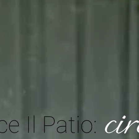
cir
e Il Patio: